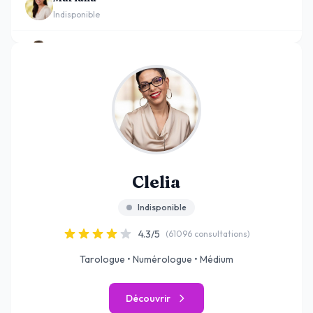
Indisponible
Diego
Indisponible
Olga
Indisponible
Arnaud
Indisponible
Clelia
Dorina
Indisponible
Indisponible
4.3/5
(61096 consultations)
Camelia
Indisponible
Tarologue • Numérologue • Médium
Ashley
Découvrir
Indisponible