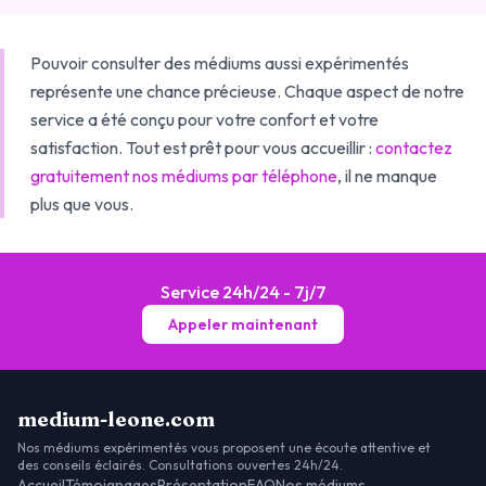
Pouvoir consulter des médiums aussi expérimentés
représente une chance précieuse. Chaque aspect de notre
service a été conçu pour votre confort et votre
satisfaction. Tout est prêt pour vous accueillir :
contactez
gratuitement nos médiums par téléphone
, il ne manque
plus que vous.
Service 24h/24 - 7j/7
Appeler maintenant
medium-leone.com
Nos médiums expérimentés vous proposent une écoute attentive et
des conseils éclairés. Consultations ouvertes 24h/24.
Accueil
Témoignages
Présentation
FAQ
Nos médiums